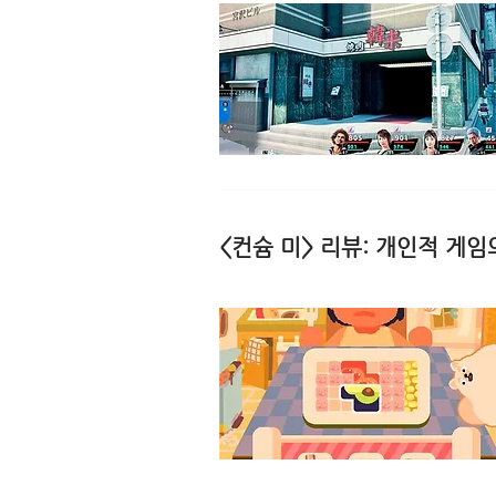
<컨슘 미> 리뷰: 개인적 게