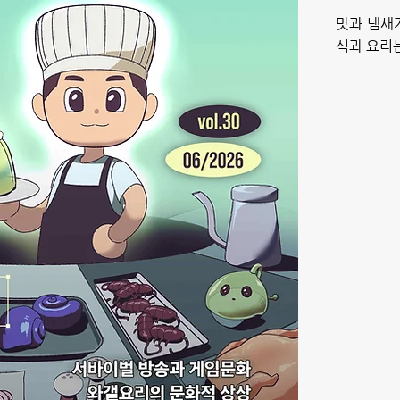
맛과 냄새
식과 요리