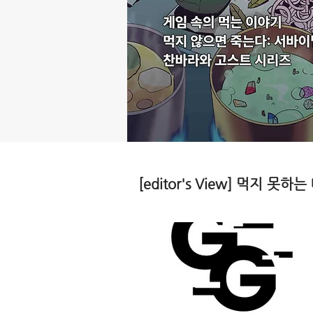
[editor's View] 먹지