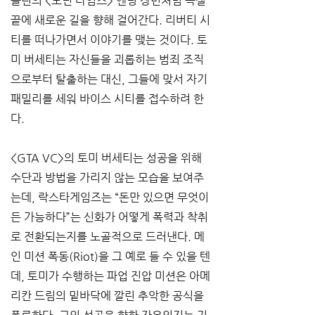
플린의 <모던 타임즈> 엔딩 장면처럼 곡절 
끝에 새로운 길을 향해 걸어간다. 리버티 시
티를 떠나가면서 이야기를 맺는 것이다. 토
미 버세티는 자신들을 괴롭히는 범죄 조직
으로부터 탈출하는 대신, 그들에 맞서 자기 
패밀리를 세워 바이스 시티를 접수하려 한
다. 
<GTA VC>의 토미 버세티는 성공을 위해 
수단과 방법을 가리지 않는 모습을 보여주
는데, 락스타게임즈는 “돈만 있으면 무엇이
든 가능하다”는 신화가 어떻게 폭력과 착취
로 전환되는지를 노골적으로 드러낸다. 메
인 미션 폭동(Riot)을 그 예로 들 수 있을 텐
데, 토미가 수행하는 파업 진압 미션은 아메
리칸 드림의 밑바닥에 깔린 추악한 공식을 