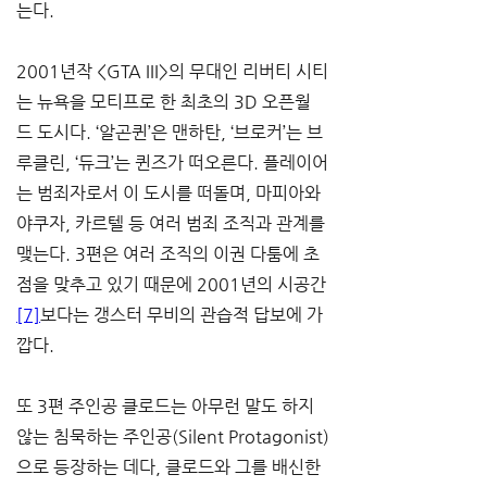
는다.
2001년작 <GTA III>의 무대인 리버티 시티
는 뉴욕을 모티프로 한 최초의 3D 오픈월
드 도시다. ‘알곤퀸’은 맨하탄, ‘브로커’는 브
루클린, ‘듀크’는 퀸즈가 떠오른다. 플레이어
는 범죄자로서 이 도시를 떠돌며, 마피아와 
야쿠자, 카르텔 등 여러 범죄 조직과 관계를 
맺는다. 3편은 여러 조직의 이권 다툼에 초
점을 맞추고 있기 때문에 2001년의 시공간
[7]
보다는 갱스터 무비의 관습적 답보에 가
깝다.
또 3편 주인공 클로드는 아무런 말도 하지 
않는 침묵하는 주인공(Silent Protagonist)
으로 등장하는 데다, 클로드와 그를 배신한 