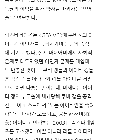
폭로한다. 그의 성공을 향한 자유의지는 기
득권의 이익을 위해 약자를 파괴하는 ‘용병
술'로 변모한다. 
락스타게임즈는 <GTA VC>에 쿠바계와 아
이티계 이민자를 등장시키며 논란의 중심
에 서기도 했다. 실제 마이애미에서 사회적 
문제로 대두되었던 이민자 문제를 게임에
도 반영한 것이다. 쿠바 갱들과 아이티 갱들
은 각각 리틀 아바나와 리틀 아이티를 거점
으로 이권 다툼을 벌이는데, 버세티는 아이
티 갱의 부두술에 세뇌당해 쿠바 갱을 공격
한다. 이 퀘스트에서 “모든 아이티인을 죽여
라”라는 대사가 노출되고, 공분한 재미(在
美) 아이티 교민사회는 2003년 락스타게임
즈를 고소했다. 이뿐 아니라 리틀 아이티의 