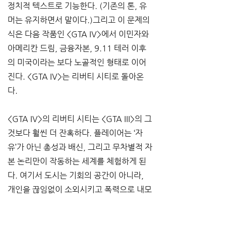
정치적 텍스트로 기능한다. (기존의 톤, 유
머는 유지하면서 말이다.)그리고 이 문제의
식은 다음 작품인 <GTA IV>에서 이민자와 
아메리칸 드림, 금융자본, 9.11 테러 이후
의 미국이라는 보다 노골적인 형태로 이어
진다. <GTA IV>는 리버티 시티로 돌아온
다.
<GTA IV>의 리버티 시티는 <GTA III>의 그
것보다 훨씬 더 잔혹하다. 플레이어는 ‘자
유’가 아닌 총성과 배신, 그리고 무차별적 자
본 논리만이 작동하는 세계를 체험하게 된
다. 여기서 도시는 기회의 공간이 아니라, 
개인을 끊임없이 소외시키고 폭력으로 내모
는 구조 그 자체로 제시된다. 이민자·마피아
·부패한 정치와 자본이 뒤엉킨 “포스트산업 