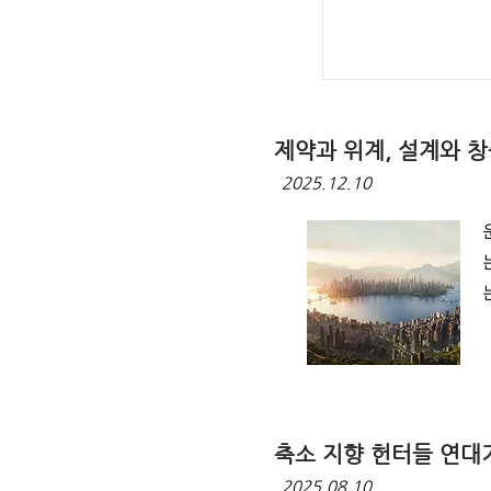
제약과 위계, 설계와 
2025.12.10
2025.08.10