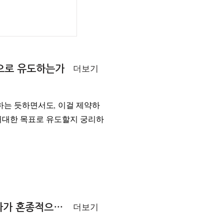
영으로 유도하는가
더보기
하는 듯하면서도, 이걸 제약하
거대한 목표로 유도할지 궁리하
축소 지향 헌터들 연대기:<몬스터 헌터> 시리즈는 어떻게 손 안에 축소되었다가 혼종적으로 변모하려고 하는가
더보기