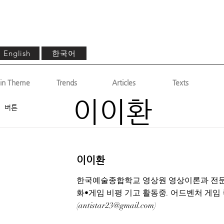
한국어
English
in Theme
Trends
Articles
Texts
이이환
버튼
이이환
한국예술종합학교 영상원 영상이론과 전문
화•게임 비평 기고 활동중. 어드벤처 게임 
(
antistar23@gmail.com
)