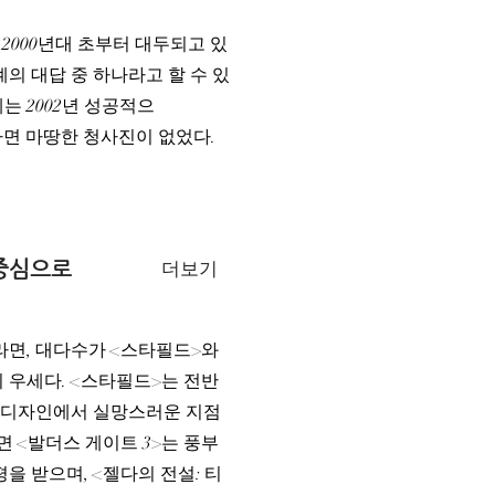
 2000년대 초부터 대두되고 있
의 대답 중 하나라고 할 수 있
는 2002년 성공적으
하면 마땅한 청사진이 없었다.
 중심으로
더보기
으라면, 대다수가 <스타필드>와
이 우세다. <스타필드>는 전반
임 디자인에서 실망스러운 지점
면 <발더스 게이트 3>는 풍부
을 받으며, <젤다의 전설: 티