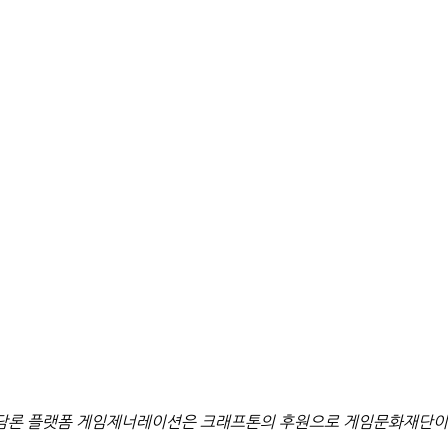
보는 게임이란 무엇인가? 대다수는 'e-스포츠'와 '실황 플레이'를 
개념이 본격적으로 대두면서 보는 게임이라는 개념이 언급되기 시작
제문화교류진흥원에서 기고된 이경혁의 『보는 게임과 Z세대』라
사에 대해서 흥미로운 가설을 제시했다. 오락실에서 게임을 구경하
임의 기원을 삼은 것이다. 후자 같은 경우 PC방이라는 한국적인
'보는 게임' 자체는 한국뿐만이 아닌 세계적인 현상임을 염두에 
있다. 이경혁의 글은 그 점에서 '보는 게임'이 관람을 통해 얻는
흥거리와 맞닿아 있음을 지적하고 있다.
담론 플랫폼 게임제너레이션은 크래프톤의 후원으로 게임문화재단이