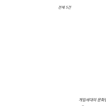
2021.12.10
전체 5건
​게임세대의 문화