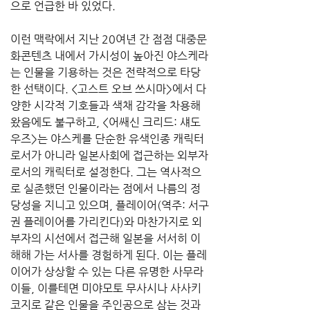
으로 언급한 바 있었다.
이런 맥락에서 지난 20여년 간 점점 대중문
화콘텐츠 내에서 가시성이 높아진 야스케라
는 인물을 기용하는 것은 전략적으로 타당
한 선택이다. <고스트 오브 쓰시마>에서 다
양한 시각적 기호들과 색채 감각을 차용해 
왔음에도 불구하고, <어쌔신 크리드: 섀도
우즈>는 야스케를 단순한 유색인종 캐릭터
로서가 아니라 일본사회에 접근하는 외부자
로서의 캐릭터로 설정한다. 그는 역사적으
로 실존했던 인물이라는 점에서 나름의 정
당성을 지니고 있으며, 플레이어(역주: 서구
권 플레이어를 가리킨다)와 마찬가지로 외
부자의 시선에서 접근해 일본을 서서히 이
해해 가는 서사를 경험하게 된다. 이는 플레
이어가 상상할 수 있는 다른 유명한 사무라
이들, 이를테면 미야모토 무사시나 사사키 
코지로 같은 인물을 주인공으로 삼는 것과