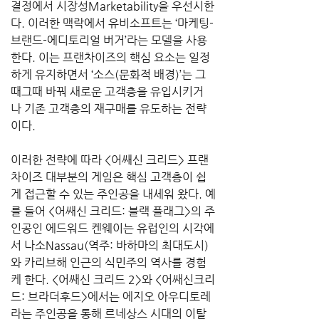
결정에서 시장성Marketability을 우선시한
다. 이러한 맥락에서 유비소프트는 ‘마케팅-
브랜드-에디토리얼 버거’라는 모델을 사용
한다. 이는 프랜차이즈의 핵심 요소는 일정
하게 유지하면서 ‘소스(문화적 배경)’는 그
때그때 바꿔 새로운 고객층을 유입시키거
나 기존 고객층의 재구매를 유도하는 전략
이다.
이러한 전략에 따라 <어쌔신 크리드> 프랜
차이즈 대부분의 게임은 핵심 고객층이 쉽
게 접근할 수 있는 주인공을 내세워 왔다. 예
를 들어 <어쌔신 크리드: 블랙 플래그>의 주
인공인 에드워드 켄웨이는 유럽인의 시각에
서 나소Nassau(역주: 바하마의 최대도시)
와 카리브해 인근의 식민주의 역사를 경험
케 한다. <어쌔신 크리드 2>와 <어쌔신크리
드: 브라더후드>에서는 에지오 아우디토레
라는 주인공을 통해 르네상스 시대의 이탈