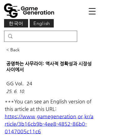
한국어
English
< Back
공명하는 사무라이: 역사적 정확성과 시장성
사이에서
GG Vol.
24
25. 6. 10.
***You can see an English version of 
this article at this URL:
https://www.gamegeneration.or.kr/a
rticle/3b16cb9b-4ee8-4852-86b0-
0147005c11c6