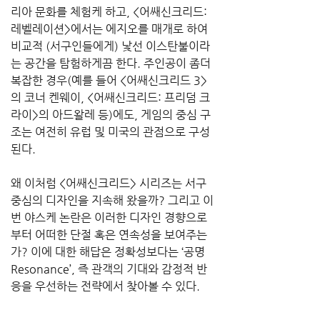
리아 문화를 체험케 하고, <어쌔신크리드: 
레벨레이션>에서는 에지오를 매개로 하여 
비교적 (서구인들에게) 낯선 이스탄불이라
는 공간을 탐험하게끔 한다. 주인공이 좀더 
복잡한 경우(예를 들어 <어쌔신크리드 3>
의 코너 켄웨이, <어쌔신크리드: 프리덤 크
라이>의 아드왈레 등)에도, 게임의 중심 구
조는 여전히 유럽 및 미국의 관점으로 구성
된다.
왜 이처럼 <어쌔신크리드> 시리즈는 서구 
중심의 디자인을 지속해 왔을까? 그리고 이
번 야스케 논란은 이러한 디자인 경향으로
부터 어떠한 단절 혹은 연속성을 보여주는
가? 이에 대한 해답은 정확성보다는 ‘공명
Resonance’, 즉 관객의 기대와 감정적 반
응을 우선하는 전략에서 찾아볼 수 있다.