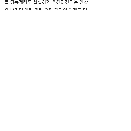
를 뒤늦게라도 확실하게 추진하겠다는 인상
을 남기며 이런 저런 우파 지향의 의제를 밀
어 붙였다. 그 결과 2015년에는 이른바 안
보법제 논란으로 국회 주변에 12만 명이 참
가하는 대규모 반대 시위가 일어나는 일까
지 벌어졌던 것이다. 이는 일본 사회 및 시민
운동의 특성에 비추어 보면 매우 이례적인 
일로 당시 언론은 1960년 안보투쟁 이래
의 55년만의 최대 규모 운동으로 이 사안을 
다뤘다. 이것이 <페르소나 5> 발매 직전까
지 있었던 일이다. 다들 반역을 외치는 <페
르소나 5> 특유의 분위기가 현실의 어떤 부
분을 반영한 것인지 대충 짐작할 수 있을 것
이다.
오늘날의 상황은 또다시 변화되었다. 아베 