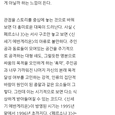
게 아닐까 하는 느낌이 든다.
관점을 스토리를 중심에 놓는 것으로 바꿔
보면 더 흥미로운 대목이 드러난다. 사실 <
페르소나 3>는 서사 구조만 놓고 보면 <신
세기 에반게리온>의 아류로 볼만하다. 주인
공과 동료들이 모여있는 공간을 주기적으
로 공격하는 대형 섀도, 그럴듯한 명분으로 
싸움의 목적을 오인하게 하는 ‘흑막’, 주인공
과 너무 가까워진 나머지 자신의 본래 목적 
달성 여부를 고민하는 강적, 인류의 집단적 
바람이 원인이 된 종말과 같은 요소들이 그
렇다. 그런데 이는 시기적으로 보면 다소 식
상하게 받아들여질 수 있는 코드다. <신세
기 에반게리온>이 방영된 시기는 1995년 
말에서 1996년 초까지다. <페르소나 3>는 