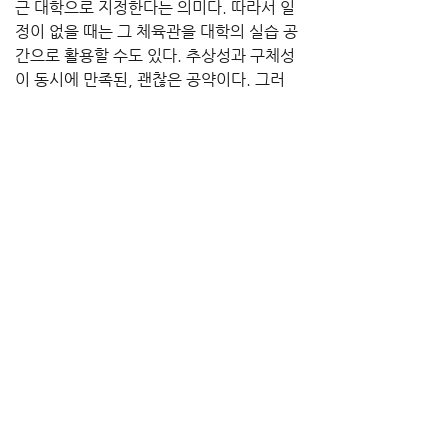
근 대학으로 지정한다는 의미다. 따라서 일
정이 없을 때는 그 체육관을 대학의 실습 공
간으로 활용할 수도 있다. 추상성과 구체성
이 동시에 만족된, 괜찮은 공약이다. 그러
나 개발의 형태라는 점은 식상하기도 하다.
인천 계양구 을 후보이자 당대표이며 정부
와 여당의 십자포화를 견뎌내고 있는 정국
의 핵심, 이재명 후보 또한 얼마 전(심지어 
원고를 마감한 후에!) 게임 공약을 발표했
다. 온라인 커뮤니티 별 민심을 접수해 만들
었다는 형식을 한 이 추가 공약들은, 예를 들
면 자동차 커뮤니티인 보배드림에서 자동
차 관련 정책 제안을 받았다는 식이었다. 게
임 공약을 제안한 커뮤니티는 인벤닷컴.
이 공약의 제일 앞에는 게임 중독 근거법 개
정이 있다. 통계법 22조를 개정한다는 내용
이다. 이는 현재 질병코드 등재를 심사중인 