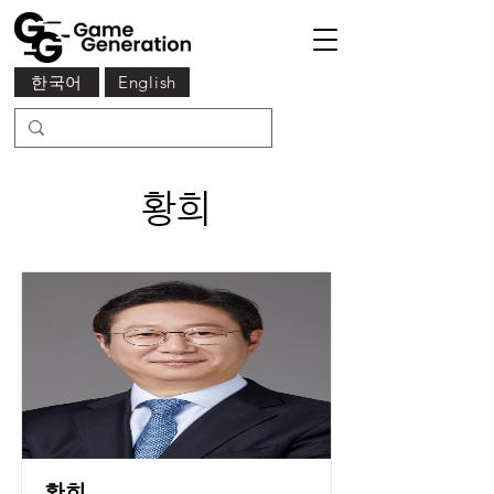
한국어
English
황희
황희