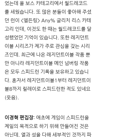
었는데 올 보스 카테고리에서 월드레코드
를 세웠습니다. 또 많은 분들이 좋아해 주셨
던 런이 <엘든링> Any% 글리치 리스 카테
고리 인데, 이것도 한 때는 월드레코드를 달
성했었던 기억이 있습니다. 또한 레지던트
이블 시리즈가 제가 주로 관심을 갖는 시리
즈인데. 최근에 나온 레지던트이블 작품 뿐
만 아니라 레지던트이블 메인 넘버링 작품
은 모두 스피드런 기록을 보유하고 있습니
다. 혼자서 레지던트이블1부터 레지던트이
블8까지 릴레이로 스피드런한 적도 있네요
(웃음).
이경혁 편집장
: 애초에 게임이 스피드런을 
제일의 목적으로 하기 위해 만들어진 것은 
아닌데, 열과 성을 다해 세부적인 것까지 파