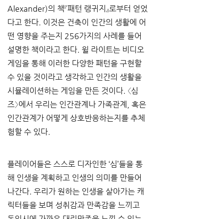
Alexander)의 책『패턴 랭귀지』로부터 얻었
다고 한다. 이것은 건축이 인간의 생활에 어
떤 영향을 주는지 256가지의 사례를 들어 
설명한 책이라고 한다. 윌 라이트는 비디오
게임을 통해 이러한 다양한 패턴을 구현할 
수 있을 것이라고 생각하고 인간의 생활을 
시뮬레이션하는 게임을 만든 것이다. 〈심
즈〉에서 우리는 인간관계나 가족관계, 혹은 
인간관계가 어떻게 상호반응하는지를 추체
험할 수 있다. 
플레이어들은 스스로 디자인한 ‘심’들을 통
해 인생을 계획하고 인생의 의미를 만들어
나간다. 우리가 원하는 인생을 살아가는 캐
릭터들을 보며 성취감과 만족감을 느끼고 
동일시에 가까운 대리만족을 느낄 수 있는 