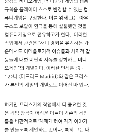
중심의 비디오게임, 더 나아가 게임의 행동 
규칙을 플레이어 스스로 변경할 수 있는 컴
퓨터게임을 구상한다. 이를 위해 그는 아우
구스또 보알이 연극을 통해 실험했던 것을 
컴퓨터게임으로 전유하고자 한다.  이러한 
작업에서 관건은 “재미 경험을 유지하는 가
운데서도 이데올로기적 이슈들과 사회적 갈
등들에 대한 비판적 사유를 강화하는 비디
오게임”의 개발이다. 이러한 인식은 〈9ㆍ
12〉나 〈마드리드 Madrid〉와 같은 프라스
카 본인의 게임의 개발로도 이어진 바 있다. 
하지만 프라스카의 작업에서 더 중요한 것
은 게임 창작이 어려운 이들이 기존의 게임
들을 비판적으로 ‘재매개’하여 자기 이야기
를 만들도록 제안하는 것이다. 특히 그는 대