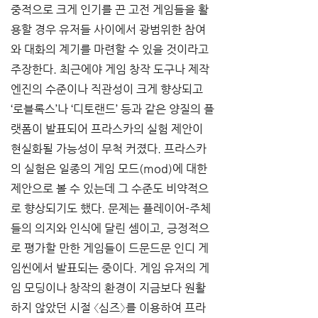
중적으로 크게 인기를 끈 고전 게임들을 활
용할 경우 유저들 사이에서 광범위한 참여
와 대화의 계기를 마련할 수 있을 것이라고 
주장한다. 최근에야 게임 창작 도구나 제작 
엔진의 수준이나 직관성이 크게 향상되고 
‘로블록스’나 ‘디토랜드’ 등과 같은 양질의 플
랫폼이 발표되어 프라스카의 실험 제안이 
현실화될 가능성이 무척 커졌다. 프라스카
의 실험은 일종의 게임 모드(mod)에 대한 
제안으로 볼 수 있는데 그 수준도 비약적으
로 향상되기도 했다. 문제는 플레이어-주체
들의 의지와 인식에 달린 셈이고, 긍정적으
로 평가할 만한 게임들이 드문드문 인디 게
임씬에서 발표되는 중이다. 게임 유저의 게
임 모딩이나 창작의 환경이 지금보다 원활
하지 않았던 시절 〈심즈〉를 이용하여 프라