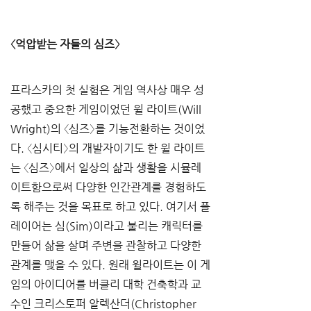
〈억압받는 자들의 심즈〉
프라스카의 첫 실험은 게임 역사상 매우 성
공했고 중요한 게임이었던 윌 라이트(Will 
Wright)의 〈심즈〉를 기능전환하는 것이었
다. 〈심시티〉의 개발자이기도 한 윌 라이트
는 〈심즈〉에서 일상의 삶과 생활을 시뮬레
이트함으로써 다양한 인간관계를 경험하도
록 해주는 것을 목표로 하고 있다. 여기서 플
레이어는 심(Sim)이라고 불리는 캐릭터를 
만들어 삶을 살며 주변을 관찰하고 다양한 
관계를 맺을 수 있다. 원래 윌라이트는 이 게
임의 아이디어를 버클리 대학 건축학과 교
수인 크리스토퍼 알렉산더(Christopher 