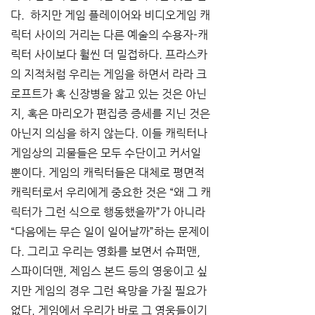
다.  하지만 게임 플레이어와 비디오게임 캐
릭터 사이의 거리는 다른 예술의 수용자-캐
릭터 사이보다 훨씬 더 밀접하다. 프라스카
의 지적처럼 우리는 게임을 하면서 라라 크
로프트가 혹 신장병을 앓고 있는 것은 아닌
지, 혹은 마리오가 편집증 증세를 지닌 것은 
아닌지 의심을 하지 않는다. 이들 캐릭터나 
게임상의 괴물들은 모두 수단이고 커서일 
뿐이다. 게임의 캐릭터들은 대체로 평면적 
캐릭터로서 우리에게 중요한 것은 “왜 그 캐
릭터가 그런 식으로 행동했을까”가 아니라 
“다음에는 무슨 일이 일어날까”하는 문제이
다. 그리고 우리는 영화를 보면서 슈퍼맨, 
스파이더맨, 제임스 본드 등의 영웅이고 싶
지만 게임의 경우 그런 욕망을 가질 필요가 
없다. 게임에서 우리가 바로 그 영웅들이기 