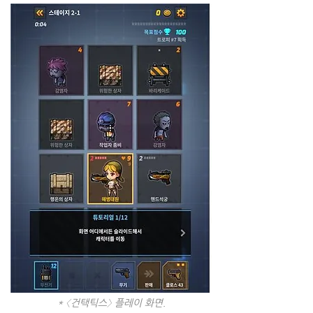
* 〈건택틱스〉 플레이 화면.