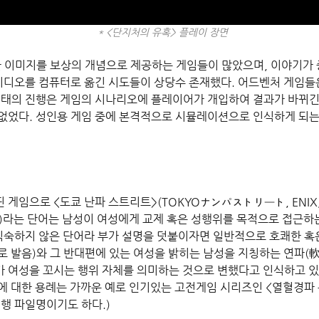
* <단지처의 유혹> 플레이 장면
한 이미지를 보상의 개념으로 제공하는 게임들이 많았으며, 이야기가
 비디오를 컴퓨터로 옮긴 시도들이 상당수 존재했다.
어드벤처 게임들
형태의 진행은 게임의 시나리오에 플레이어가 개입하여 결과가 바뀌긴
없었다. 성인용 게임 중에 본격적으로 시뮬레이션으로 인식하게 되는
게임으로 <도쿄 난파 스트리트>(TOKYOナンパストリート, ENIX, 
)라는 단어는 남성이 여성에게 교제 혹은 성행위를 목적으로 접근하
 익숙하지 않은 단어라 부가 설명을 덧붙이자면 일반적으로 호쾌한 혹
로 발음)와 그 반대편에 있는 여성을 밝히는 남성을 지칭하는 연파(軟
 여성을 꼬시는 행위 자체를 의미하는 것으로 변했다고 인식하고 
파에 대한 용례는 가까운 예로 인기있는 고전게임 시리즈인 <열혈경파
행 파일명이기도 하다.)