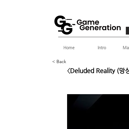
Home
Intro
Ma
< Back
〈Deluded Reality (