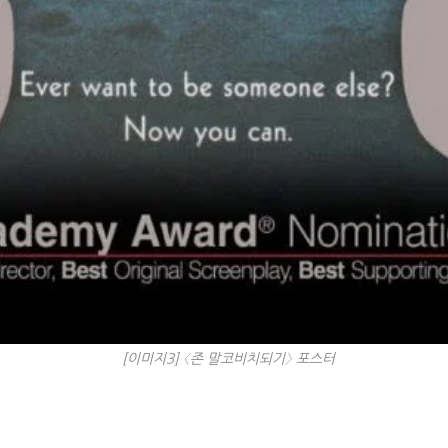
[이미지3] 〈존 말코비치되기〉 포스터