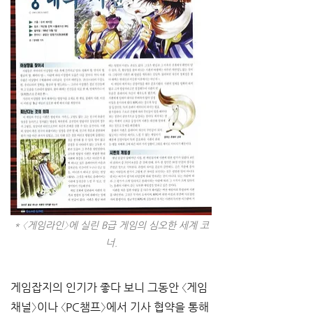
* 〈게임라인〉에 실린 B급 게임의 심오한 세계 코
너.
게임잡지의 인기가 좋다 보니 그동안 〈게임
채널〉이나 〈PC챔프〉에서 기사 협약을 통해 