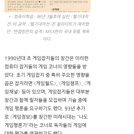
 * 〈컴퓨터학습〉 86년 3월호에 실린 〈헬기대작
전〉의 공략. 〈헬기대작전〉은 윌라이트가 제작했
던 〈번겔링만의 습격〉 MSX판의 국내 유통 제목
이다.
1990년대 초 게임잡지들의 창간은 이러한 
컴퓨터 잡지들의 게임 코너의 영향들을 받
았다. 초기 게임잡지 중 특히 주요한 영향을 
꼽은 잡지라면 〈게임월드〉, 〈게임챔프〉, 〈게
임채널〉 등이 있으며, 게임잡지들은 대부분 
창간과 함께 필자들을 모집하며 기술 중에 
게임 평론을 요구하기도 했다. 93년 추가
로 〈게임정보>를 창간한 미래시대는 "나도 
게임평론가"라는 코너로 독자들의 게임에 
대한 평가를 연재하기도 했다.