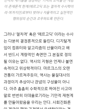
인식의 계기들을 생성하는 ‘기억의 조작술’은 게임
이 존재론적 한계(에르고딕 또는 절차적 수사학이
라 여겨지던)로부터 벗어나 자율적이고 실천적인 
행위성의 순간과 조우하도록 만든다. 
그러나 ‘절차적’ 혹은 ‘에르고딕’ 이라는 수사
는 다분히 결정론적으로 들린다. 디지털게
임이 컴퓨터와 알고리즘의 산물이라고 해
서 반드시 계량적인 측면만 그 본질로 정의
될 이유는 없다. 역사의 지형은 언제나 불연
속적이고 위상학적이다. 마르크스의 오랜 
전통이 가르쳐주듯이, 역사는 물질대사의 
과정이지 추상이나 관념의 구성물이 아니
다. 아주 촘촘히 수학적으로 짜여진 사고야
말로 번번히 이데올로기라는 기만적 재현계
를 만들어왔음을 우리는 안다. 사회진화론