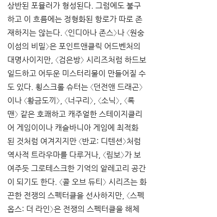
상반된 포뮬러가 형성된다. 그럼에도 불구
하고 이 흐름에는 정형화된 항로가 따로 존
재하지는 않는다. 〈인디아나 존스〉나 〈원숭
이섬의 비밀〉은 포인트앤클릭 어드벤처의 
대명사이지만, 〈검은방〉 시리즈처럼 하드보
일드하고 어두운 미스터리물이 만들어질 수
도 있다. 횡스크롤 슈터는 〈던전앤 드래곤〉 
이나 〈황금도끼〉, 〈너구리〉, 〈소닉〉, 〈록
맨〉 같은 호쾌하고 캐주얼한 스테이지클리
어 게임이이나 캐슬바니아 게임에 최적화
된 것처럼 여겨지지만 〈반교: 디텐션〉처럼 
역사적 트라우마를 다루거나, 〈림보〉가 보
여주듯 그로테스크한 기억의 알레고리 공간
이 되기도 한다. 〈콜 오브 듀티〉 시리즈는 화
끈한 전쟁의 스펙터클을 선사하지만, 〈스펙
옵스: 더 라인〉은 전쟁의 스펙터클을 해체