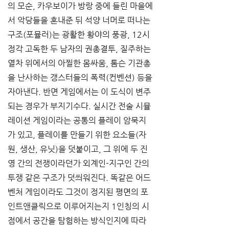
의 모순, 카우보이가 방랑 중에 들린 마을에
서 악당들을 혼내준 뒤 석양 너머로 떠나는 
구조(포뮬러)는 광활한 황야의 풍광, 12시 
정각 고독한 두 남자의 권총결투, 질주하는 
열차 위에서의 아찔한 몸싸움, 톰슨 기관총
을 난사하는 갱스터들의 폭력(컨벤션) 등을 
자아낸다. 반면 게임에서는 이 도식이 변주
되는 경우가 부지기수다. 실시간 전술 시뮬
레이션 게임이라는 공통의 플레이 암묵지
가 있고, 플레이를 만들기 위한 요소들(자
원, 생산, 유닛)을 덧붙이고, 그 위에 두 진
영 간의 전쟁이라던가 외계인-지구인 간의 
투쟁 같은 구조가 덧씌워진다. 똑같은 어드
벤처 게임이라도 그것이 정지된 평면의 포
인트앤클릭으로 이루어지는지 1인칭의 시
점에서 공간을 탐험하는 방식인지에 따라 