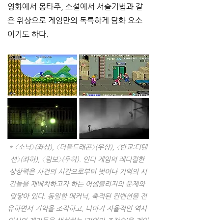
영화에서 몽타주, 소설에서 서술기법과 같
은 위상으로 게임만의 독특하게 담화 요소
이기도 하다. 
* 〈소닉〉(좌상), 〈더블드래곤〉(우상), 〈반교:디텐
션〉(좌하), 〈림보〉(우하). 인디 게임의 래디컬한 
상상력은 사건의 시간으로부터 벗어나 기억의 시
간들을 재배치하고자 하는 어셈블리지의 문제와 
맞닿아 있다. 동일한 매커닉, 축적된 컨벤션을 전
유하면서 기억을 조작하고, 나아가 자율적인 역사 