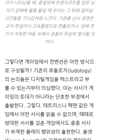
자가 나타났을 때, 중절모에 트렌치코트를 입은 남
자가 담배에 불을 붙일 때 우리는 그 뒤에 일어날 
사건들을 기시감처럼 느낀다. 기관총 난사 장면은 
교차 편집이나 고속촬영으로 연출되거나, 담배 연
기가 자욱한 어둠 속에서 권총이 무심히 발사될 것
이다.
그렇다면 게이밍에서 컨벤션은 어떤 방식으
로 구성될까? 기존의 루돌로지(ludology)
의 논의들은 디지털게임을 텍스트라고 부
를 수 있는지부터 의심했다. 이는 서사가 게
이밍의 토대가 아니라는 단호한 부정에서 
출발한다. 그렇다. 테트리스나 팩맨 같은 게
임에서 어떤 서사를 읽을 수 없으며, 때때로 
방대한 서사를 갖춘 게임에서도 종종 서사
가 부재한 플레이 행위성이 출현한다. 올셋