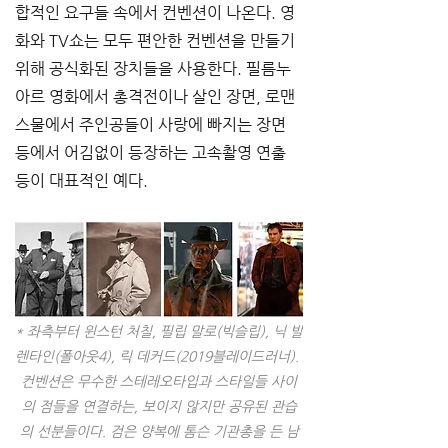
합적인 요구들 속에서 컨벤션이 나온다. 영
화와 TV쇼는 모두 편안한 컨벤션을 만들기 
위해 공식화된 장치들을 사용한다. 필름누
아르 영화에서 총격전이나 살인 장면, 로맨
스물에서 주인공들이 사랑에 빠지는 장면 
등에서 어김없이 등장하는 고속촬영 연출 
등이 대표적인 예다. 
* 좌측부터 윈스턴 처칠, 필립 말로(빅슬립), 닉 발
렌타인(폴아웃4), 릭 데커드(2019블레이드러너). 
컨벤션은 무수한 스테레오타입과 스타일들 사이
의 점들을 연결하는, 보이지 않지만 공유된 관습
의 선분들이다. 검은 양복에 톰슨 기관총을 든 남