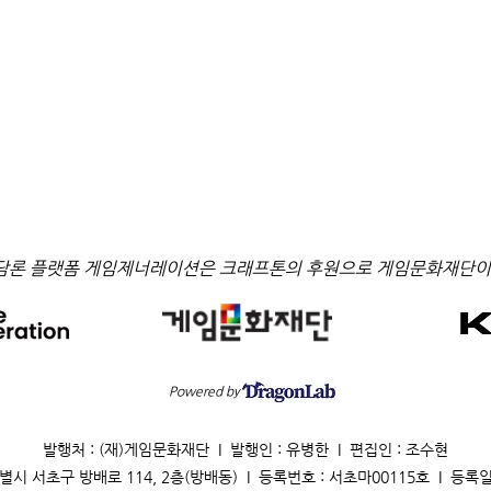
담론 플랫폼 게임제너레이션은 크래프톤의 후원으로 게임문화재단이
Powered by
발행처 : (재)게임문화재단 I 발행인 : 유병한 I 편집인 : 조수현
별시 서초구 방배로 114, 2층(방배동) I 등록번호 : 서초마00115호 I 등록일 : 