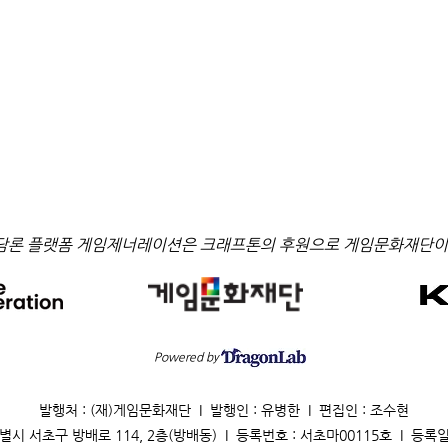
담론 플랫폼 게임제너레이션은 크래프톤의 후원으로 게임문화재단이
Powered by
발행처 : (재)게임문화재단 I 발행인 : 유병한 I 편집인 : 조수현
별시 서초구 방배로 114, 2층(방배동) I 등록번호 : 서초마00115호 I 등록일 : 