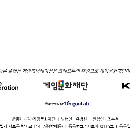
담론 플랫폼 게임제너레이션은 크래프톤의 후원으로 게임문화재단이
Powered by
발행처 : (재)게임문화재단 I 발행인 : 유병한 I 편집인 : 조수현
별시 서초구 방배로 114, 2층(방배동) I 등록번호 : 서초마00115호 I 등록일 : 