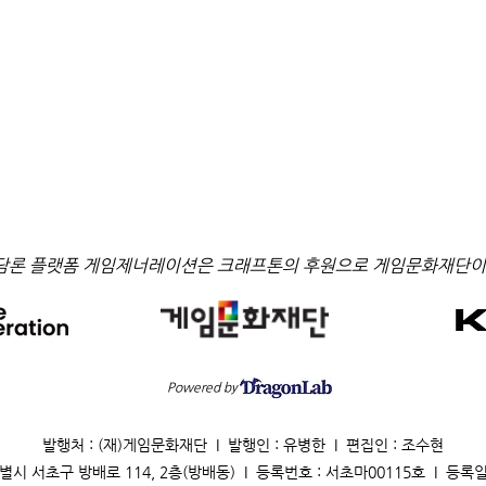
담론 플랫폼 게임제너레이션은 크래프톤의 후원으로 게임문화재단이
Powered by
발행처 : (재)게임문화재단 I 발행인 : 유병한 I 편집인 : 조수현
별시 서초구 방배로 114, 2층(방배동) I 등록번호 : 서초마00115호 I 등록일 : 