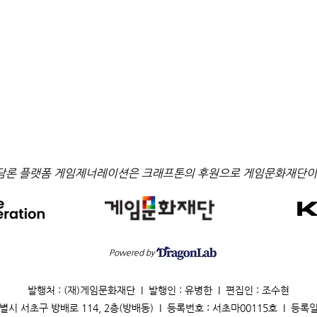
담론 플랫폼 게임제너레이션은 크래프톤의 후원으로 게임문화재단이
Powered by
발행처 : (재)게임문화재단 I 발행인 : 유병한 I 편집인 : 조수현
별시 서초구 방배로 114, 2층(방배동) I 등록번호 : 서초마00115호 I 등록일 : 