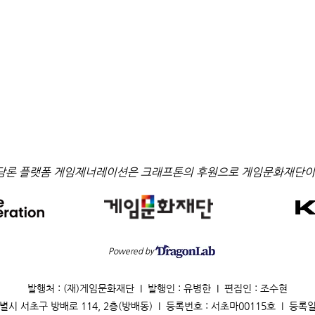
담론 플랫폼 게임제너레이션은 크래프톤의 후원으로 게임문화재단이
Powered by
발행처 : (재)게임문화재단 I 발행인 : 유병한 I 편집인 : 조수현
별시 서초구 방배로 114, 2층(방배동) I 등록번호 : 서초마00115호 I 등록일 : 