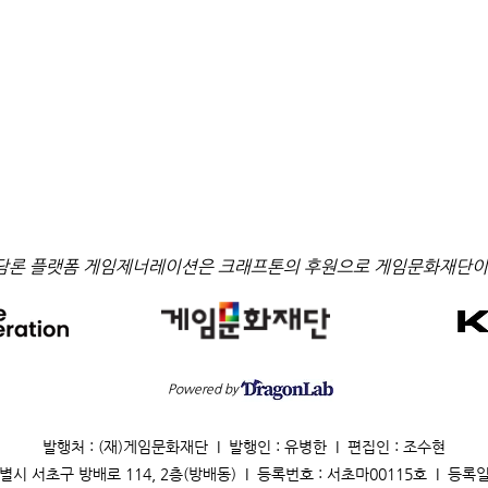
담론 플랫폼 게임제너레이션은 크래프톤의 후원으로 게임문화재단이
Powered by
발행처 : (재)게임문화재단 I 발행인 : 유병한 I 편집인 : 조수현
별시 서초구 방배로 114, 2층(방배동) I 등록번호 : 서초마00115호 I 등록일 : 