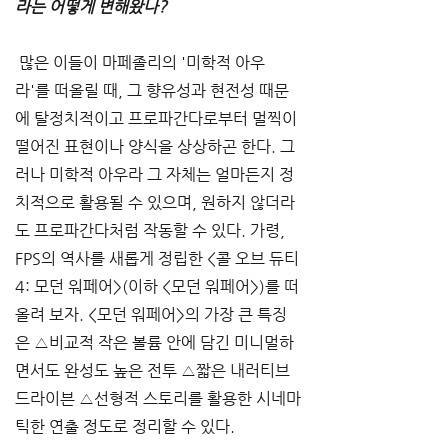
라는 어떻게 변해왔나?
 많은 이들이 마페졸리의 '미학적 아우
라'를 떠올릴 때, 그 향유성과 현전성 때문
에 탈정치적이고 프로파간다로부터 멀찍이 
떨어진 표현이나 양식을 상상하곤 한다. 그
러나 미학적 아우라 그 자체는 얼마든지 정
치적으로 활용될 수 있으며, 원하지 않더라
도 프로파간다처럼 작동할 수 있다. 가령, 
FPS의 역사를 새롭게 정립한 <콜 오브 듀티 
4: 모던 워페어>(이하 <모던 워페어>)를 떠
올려 보자. <모던 워페어>의 가장 큰 특징
은 △비교적 작은 볼륨 안에 담긴 미니멀하
면서도 완성도 높은 전투 △짧은 내러티브 
드라이븐 △선형적 스토리를 활용한 시네마
틱한 연출 정도로 정리할 수 있다.