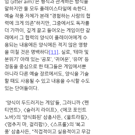
임 (jitter aim)’은 형식과 관계하는 방식을 
말하지만 둘 모두 플레이스타일에 속한다. 
예술 작품 자체가 본래 “경험하는 사람의 협
력에 크게 의존”하지만, 그중에서도 독자를 
더 가까이, 깊게 끌고 들어오는 게임이란 갈
래에서 그 협력의 양식이 플레이어에게 수
용되는 내용에든 양식에든 적지 않은 영향
을 미칠 것은 명백하다
[11]
. 실로, ‘테마 및 
분위기’ 아래 있는 ‘공포’, ‘귀여운’, ‘유머’ 등 
정동을 중심으로 한 태그들은 게임에서뿐 
아니라 다른 예술 장르에서도, 양식을 기술
할 때도 사용될 수 있고 내용을 수식할 수도 
있는 단어들이다.
 ‘양식이 두드러지는 게임’들, 그러니까 <펜
티먼트>, <슬러지 라이프>, <에코 포인트 
노바>의 ‘양식화된’ 삼총사든, <울트라킬>, 
<멈추지 마, 걸리팝!>, <스프롤>의 ‘복고
풍’ 삼총사든, “직접적이고 실용적이고 무감