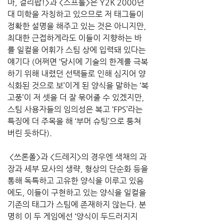
마, 걸리팝!>과 <스프롤>은 Y2K 2000년
대 미학을 자칭하고 있으므로 저 태그들이 
정확한 설명을 해주고 있는 것은 아니지만, 
최대한 근접하게라도 이들이 지향하는 바
를 일컬을 어휘가 스팀 상에 입력돼 있다는 
얘기다 (어쩌면 ‘당시에 기술의 한계를 극복
하기 위해 내렸던 선택들로 인해 심지어 양
식화된 것으로 보’이게 된 양식을 말하는 ‘복
고풍’이 저 셋을 더 잘 묶어줄 수 있겠지만, 
스팀 사용자들의 임의성은 복고 ‘FPS’라는 
특징에 더 주목을 해 ‘부머 슈팅’으로 퉁쳐 
버린 듯하다).
 <쓰론폴>과 <드레지>의 경우엔 색채의 과
장과 세부 묘사의 생략, 형상의 단순화 등을 
통해 독특하고 고유한 양식을 이루고 있음
에도, 이들이 구현하고 있는 양식을 일컬을 
기존의 태그가 스팀에 존재하지 않는다. 분
명히 이 두 게임에선 ‘양식이 두드러지지