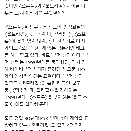
렇다면 <쓰론폴>과 <울트라킬> 사이를 나
누는 그 차이는 과연 무엇일까?
 <쓰론폴>을 분류하는 태그인 ‘양식화된’은 
<울트라킬>, <멈추지 마, 걸리팝!>, <스프
롤>에 붙어 있지 않지만, 마찬가지로 이 세 
게임도 <쓰론폴>에게 없는 공통적인 태그
를 하나 달고 있다. 바로 ‘부머 슈팅’이다. ‘부
머 슈터’는 1990년대를 풍미했던, 다시 말
해 베이비부머 세대가 즐겼던 ‘복고풍’ FPS 
게임 양식을 일컫는 표현이다. ‘부머 슈팅’ 
말고도 <울트라킬>이 속한 태그인 ‘복고
풍’, <멈추지 마, 걸리팝!>을 장식하는 
‘1990년대’, <스프롤>을 부연하는 ‘올드 스
쿨’이 이를 확인해 준다. 
물론 정말 90년대 PSX 부머 슈터 게임을 표
방하고 있는 <울트라킬>과 달리 <멈추지 