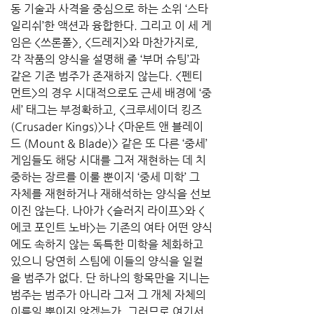
동 기술과 사격을 중심으로 하는 소위 ‘스타
일리쉬’한 액션과 융합한다. 그리고 이 세 게
임은 <쓰론폴>, <드레지>와 마찬가지로, 
각 작품의 양식을 설명해 줄 ‘부머 슈팅’과 
같은 기존 범주가 존재하지 않는다. <펜티
먼트>의 경우 시대적으로도 근세 배경에 ‘중
세’ 태그는 부정확하고, <크루세이더 킹즈 
(Crusader Kings)>나 <마운트 앤 블레이
드 (Mount & Blade)> 같은 또 다른 ‘중세’ 
게임들도 해당 시대를 그저 재현하는 데 치
중하는 장르를 이룰 뿐이지 ‘중세 미학’ 그 
자체를 재현하거나 재해석하는 양식을 선보
이진 않는다. 나아가 <슬러지 라이프>와 <
에코 포인트 노바>는 기존의 여타 어떤 양식
에도 속하지 않는 독특한 미학을 체화하고 
있으니 당연히 스팀에 이들의 양식을 일컬
을 범주가 없다. 단 하나의 항목만을 지니는 
범주는 범주가 아니라 그저 그 개체 자체의 
이름일 뿐이지 않겠는가. 그러므로 여기서 