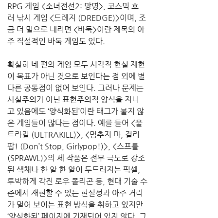
RPG 게임 <소녀전선2: 망명>, 코스믹 호
러 낚시 게임 <드레지 (DREDGE)>이며, 조
금 더 밑으로 내리면 <바둑>이란 제목의 아
주 직설적인 바둑 게임도 있다. 
확실히 네 편의 게임 모두 시각적 현실 재현
이 목표가 아닌 것으로 보인다는 점 외에 별
다른 공통점이 없어 보인다. 그러나 문제는 
사실주의가 아닌 표현주의적 양식을 지니
고 있음에도 ‘양식화된’이란 태그가 붙지 않
은 게임들이 많다는 점이다. 예를 들어 <울
트라킬 (ULTRAKILL)>, <멈추지 마, 걸리
팝! (Don’t Stop, Girlypop!)>, <스프롤 
(SPRAWL)>의 세 작품은 전부 극도로 강조
된 색채나 한 알 한 알이 두드러지는 픽셀, 
투박하게 각진 로우 폴리곤 등, 현대 기술 수
준에서 재현할 수 있는 현실성과 아주 거리
가 멀어 보이는 표현 방식을 취하고 있지만 
‘양식화된’ 페이지에 기재되어 있지 않다. 그