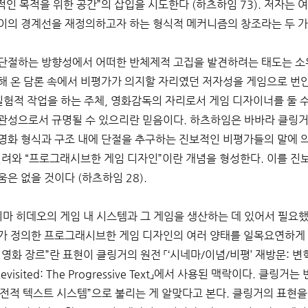
적인 목적을 위한 공간”의 삽입을 시도한다 (하츠하임 73). 저자는
이의 경계선을 재정의하고자 하는 형식적 메커니즘의 창조라는 두 가
단절하는 방향성에서 어떠한 반체제적 고집을 발견하려는 태도는 소
해 온 담론 속에서 비평가가 의지할 자리였던 저자성을 게임으로 번안
실험적 작업을 하는 주체, 영화감독의 자리로서 게임 디자이너를 둘 수
성으로서 규명될 수 있으리란 믿음이다. 하츠하임은 바바라 클링거(Barb
영화 형식과 구조 내에 단절을 추구하는 진보적인 비평가들의 말에 의
빌려와 “프로그래시브한 게임 디자인”이란 개념을 형성한다. 이를 진보
은 없을 것이다 (하츠하임 28). 
지마 히데오의 게임 내 시스템과 그 게임을 생산하는 데 있어서 필요했
가 정의한 프로그래시브한 게임 디자인의 여러 양태를 일목요연하게 
영화 장르”란 표현이 클링거의 원전 「‘시네마/이념/비평’ 재방문: 
sm’ Revisited: The Progressive Text」에서 사용된 맥락이다.
고전적 텍스트 시스템”으로 불리는 게 알맞다고 본다. 클링거의 표현을