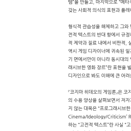
템”을 만들고, 마지막으로 “메타
갖는 사회적 의식의 표현과 플레
형식적 관습성을 해체하고 그와 
전적 텍스트의 반대 항에서 규정
적 제약과 질료 내에서 비판적, 
역시 게임 디자이너에 귀속된 일관
기 면에서만이 아니라 동시대의 
래시브한 영화 장르”란 표현을 
디자인으로 봐도 이해에 큰 어려움
『코지마 히데오의 게임론』은 코
의 수용 양상을 살펴보면서 저자
지 않는 대목은 “프로그래시브한 
Cinema/Ideology/Critici
하는 “고전적 텍스트”란 사실 “