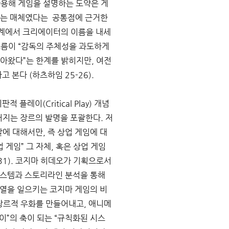
용해 게임을 설명하는 도약은 게
는 매체였다는  공통점에 근거한
 업계에서 크리에이터의 이름을 내세
름이 “감독의 주체성을 과도하게 
아왔다”는 한계를 밝히지만, 여전
본다 (하츠하임 25-26). 
플레이(Critical Play) 개념
지는 장르의 발명을 포괄한다. 저
에 대해서만, 즉 상업 게임에 대
게임” 그 자체, 혹은 상업 게임 
1). 코지마 히데오가 기획으로서 
 시스템과 스토리라인 분석을 통해
파열을 일으키는 코지마 게임의 비
 장르적 우화를 만들어내고, 애니메
이”의 축이 되는 “규칙화된 시스