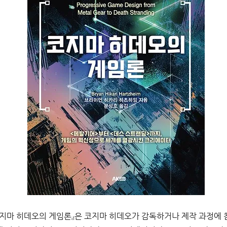
지마 히데오의 게임론』은 코지마 히데오가 감독하거나 제작 과정에 