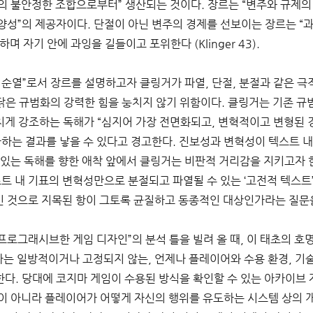
복)의 불안정한 조합으로부터” 생산되는 것이다. 장르는 “변주와 규제의
양성”의 제공자이다. 단절이 아닌 변주의 경제를 선보이는 장르는 “과
며 자기 안에 과잉을 길들이고 포위한다 (Klinger 43). 
 순열”로서 장르를 설명하고자 클링거가 파열, 단절, 분절과 같은 극
는 까닭은 규범화의 강력한 힘을 눙치지 않기 위함이다. 클링거는 기존 
게 강조하는 독해가 “심지어 가장 전면화되고, 변혁적이고 변형된
가하는 결과를 낳을 수 있다고 경고한다. 진보성과 변혁성이 텍스트 
 있는 독해를 향한 애착 앞에서 클링거는 비판적 거리감을 지키고자 
스트 내 기표의 변혁성만으로 분절되고 파열될 수 있는 ‘고전적 텍스트
적인 것으로 지목된 항이 그토록 균질하고 동종적인 대상인가라는 질문을
프로그래시브한 게임 디자인”의 분석 틀을 빌려 올 때, 이 태초의 
저자는 일방적이거나 고정되지 않는, 언제나 플레이어와 수용 환경, 기
다. 당대에 코지마 게임이 수용된 방식을 확인할 수 있는 아카이브 
이 아니라 플레이어가 어떻게 자신의 행위를 유도하는 시스템 상의 개