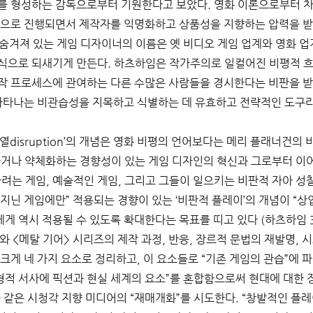
를 형성하는 감독으로부터 기원한다고 보았다. 영화 이론으로부터 차
업으로 진행되면서 제작자를 익명화하고 상품성을 지향하는 압력을 받
로 숨겨져 있는 게임 디자이너의 이름은 옛 비디오 게임 업계와 영화
식으로 되새기게 만든다. 하츠하임은 작가주의로 일컬어진 비평적 흐
작 프로세스에 관여하는 다른 수많은 사람들을 경시한다는 비판을 받
나타나는 비관습성을 지목하고 식별하는 데 유효하고 전략적인 도구라고 
isruption’의 개념은 영화 비평의 언어보다는 메리 플래너건의 비판적 
하거나 약체화하는 경향성이 있는 게임 디자인의 혁신과 그로부터 이어
려는 게임, 예술적인 게임, 그리고 그들이 일으키는 비판적 자아 성찰
지닌 게임에만” 적용되는 경향이 있는 ‘비판적 플레이’의 개념이 “상업 
게 역시 적용될 수 있도록 확대한다는 목표를 띠고 있다 (하츠하임 3
와 <메탈 기어> 시리즈의 제작 과정, 반응, 장르적 문법의 재발명,
크게 네 가지 요소로 정리하고, 이 요소들로 “기존 게임의 관습”에 
선형적 서사에 픽션과 현실 세계의 요소”를 혼합함으로써 현대에 대한
 같은 시청각 지향 미디어의 “재매개화”를 시도한다. “창발적인 플레