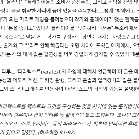
의 “물러남”, “플레이어들의 소비자 중심주의, 그리고 게임을 산업 
자성이 줄곧 취약한 자리에 놓여 있음을 주목한다. 그렇게 “취약하고
화”가 되는 자리로 게임을 돌려놓으며 작가와 플레이어가 맺는 관계를
러나 “몸을 숨기고” 있다가 플레이어를 “맞이하러 나서는” 목소리에서
 목소리”로 말을 거는 작가를 구성하는 장면이 내게는 사랑스럽고 
 훈계와 그 뿌리로 인해 해롭다는 오명 사이에 포획된 매체에서, 오
했다는 식의 대책 없는 필연성을 더욱 강렬하게 감각할 수 있었기 때문
다루는 ‘파라텍스트paratext’의 과잉에 대해서 언급하며 이 글을 
성과 메모리 제한, 패키징 관행, 그리고 콘솔과 입력장치와 같은 물
트와 조나단 그레이를 인용하며 파라텍스트의 정의와 기능을 설명한다
라텍스트를 텍스트와 그것을 구성하는 것들 사이에 있는 문지방이라
 신문의 평론이나 잡지 인터뷰 등 설명적인 틀도 포함된다. 조나단 그
 스핀오프, 소설, 웹사이트 등의 파라텍스트가 ‘최초의 인터랙션 후에
 있다고 말했다. (하츠하임 91-92) 