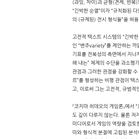
(과잉, 차이)과 균형(견제, 반
“긴박한 순열”이자 “규칙화된 다
의 (규제된) 전시 형식들”을 허용하
고전적 텍스트 시스템의 “긴박한
인 “변주variety”를 제안하
기표를 전복성의 측면에서 지나치
해 내는” 체제의 수단을 과소평
관점과 그러한 관점을 강화할 수
르”를 형성하는 비평 관점이 텍
고, 이로써 그는 고전적, 규범
『코지마 히데오의 게임론』에서 “
도 깊이 다루지 않는다. 물론 
미디어로서 게임의 역량을 검토한
미와 형식적 분절에 고립된 분석