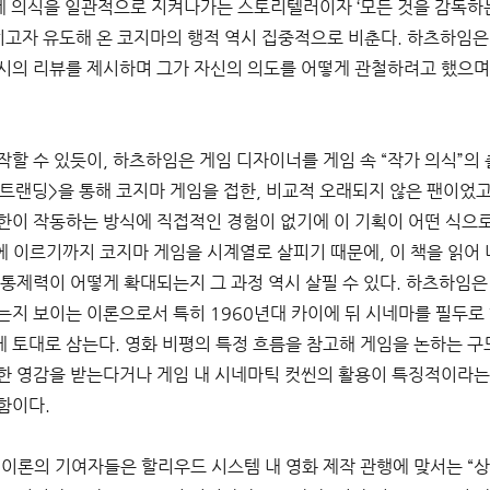
제 의식을 일관적으로 지켜나가는 스토리텔러이자 ‘모든 것을 감독하는 
히고자 유도해 온 코지마의 행적 역시 집중적으로 비춘다. 하츠하임은
시의 리뷰를 제시하며 그가 자신의 의도를 어떻게 관철하려고 했으며
할 수 있듯이, 하츠하임은 게임 디자이너를 게임 속 “작가 의식”의 
스트랜딩>을 통해 코지마 게임을 접한, 비교적 오래되지 않은 팬이었고
한이 작동하는 방식에 직접적인 경험이 없기에 이 기획이 어떤 식으로
대에 이르기까지 코지마 게임을 시계열로 살피기 때문에, 이 책을 읽어
 통제력이 어떻게 확대되는지 그 과정 역시 살필 수 있다. 하츠하임은
는지 보이는 이론으로서 특히 1960년대 카이에 뒤 시네마를 필두로 
 토대로 삼는다. 영화 비평의 특정 흐름을 참고해 게임을 논하는 구
한 영감을 받는다거나 게임 내 시네마틱 컷씬의 활용이 특징적이라는 
함이다. 
 이론의 기여자들은 할리우드 시스템 내 영화 제작 관행에 맞서는 “상