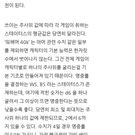
천이 된다
.
쓰이는 주사위 값에 따라 각 게임이 취하는 
스테이터스의 평균값은 당연히 달라진다
. 
‘
워해머
 40k’ 
는 아머 관련 수치 같은 일부
를 제외하면 캐릭터의 기본 능력은 한자릿
수에서 벗어나지 않는다
. 
그건 전체 게임이 
캐릭터별로 하나의 주사위를 굴리는걸 기
본 기조로 만들어져 있기 때문이다
. 
명중률
을 결정하는
 WS, BS 
라는 스테이터스가 존
재하는데
, 
여기에 적힌 숫자는
 d6 
을 하나 
굴려서 그 이상이 뜨면 명중한다는 뜻으로 
낮을수록 좋다
. 
당연히 최소 및 최대치는 주
사위 하나의 값에 제한되므로
, 2
에서
 6
까
지 있을 수 있다
. 
수치가
 4
일 경우 명중률
이
 50%
가 되니
, 
가장 평균적인 값인 셈이