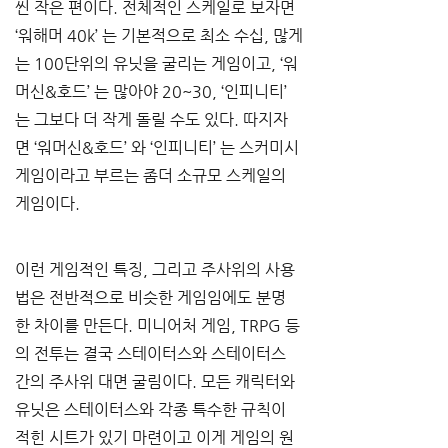
씬 작은 편이다
. 
전체적인 스케일로 보자면 
‘
워해머
 40k’ 
는 기본적으로 최소 수십
, 
많게
는
 100
단위의 유닛을 굴리는 게임이고
, ‘
워
머신
&
호드
’ 
는 많아야
 20~30, ‘
인피니티
’ 
는 그보다 더 작게 돌릴 수도 있다
. 
따지자
면 
‘
워머신
&
호드
’ 
와 
‘
인피니티
’ 
는 스커미시 
게임이라고 부르는 좀더 소규모 스케일의 
게임이다
.
이런 게임적인 특징
, 
그리고 주사위의 사용
법은 전반적으로 비슷한 게임임에도 분명
한 차이를 만든다
. 
미니어처 게임
, TRPG 
등
의 전투는 결국 스테이터스와 스테이터스 
간의 주사위 대면 굴림이다
. 
모든 캐릭터와 
유닛은 스테이터스와 각종 특수한 규칙이 
적힌 시트가 있기 마련이고 이게 게임의 원