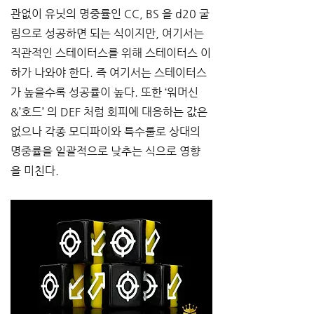
관없이 유닛의 명중률인 
CC, BS 
을
 d20 
굴
림으로 성공하면 되는 식이지만
, 
여기서는 
직관적인 스테이터스를 위해 스테이터스 이
하가 나와야 한다
. 
즉 여기서는 스테이터스
가 높을수록 성공률이 높다
. 
또한 
‘
워머신
&’
호드
’ 
의
 DEF 
처럼 회피에 대응하는 값은 
없으나 각종 모디파이와 특수룰로 상대의 
명중률을 일괄적으로 낮추는 식으로 영향
을 미친다
.