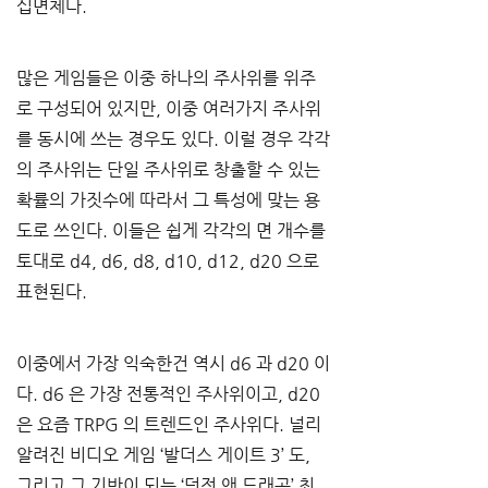
십면체다
.
많은 게임들은 이중 하나의 주사위를 위주
로 구성되어 있지만
, 
이중 여러가지 주사위
를 동시에 쓰는 경우도 있다
. 
이럴 경우 각각
의 주사위는 단일 주사위로 창출할 수 있는 
확률의 가짓수에 따라서 그 특성에 맞는 용
도로 쓰인다
. 
이들은 쉽게 각각의 면 개수를 
토대로
 d4, d6, d8, d10, d12, d20 
으로 
표현된다
.
이중에서 가장 익숙한건 역시
 d6 
과
 d20 
이
다
. d6 
은 가장 전통적인 주사위이고
, d20 
은 요즘
 TRPG 
의 트렌드인 주사위다
. 
널리 
알려진 비디오 게임 
‘
발더스 게이트
 3’ 
도
, 
그리고 그 기반이 되는 
‘
던전 앤 드래곤
’ 
최