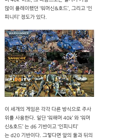
많이 플레이했던 
‘
워머신
&
호드
’, 
그리고 
‘
인
피니티
’ 
정도가 있다
.
이 세개의 게임은 각각 다른 방식으로 주사
위를 사용한다
. 
일단 
‘
워해머
 40k’ 
와 
‘
워머
신
&
호드
’ 
는
 d6 
기반이고 
‘
인피니티
’ 
는
 d20 
기반이다
. 
그렇다면 앞의 둘과 뒤의 