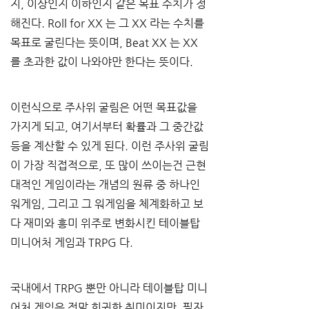
지
, 
이상인지 이하인지 같은 목표 수치가 정
해진다
. Roll for XX 
는 그
 XX 
라는 수치를 
목표로 굴린다는 뜻이며
, Beat XX 
는
 XX
를 초과한 값이 나와야만 한다는 뜻이다
.
이런식으로 주사위 굴림은 어떤 목표값을 
가지게 되고
, 
여기서부터 확률과 그 중간값 
등을 계산할 수 있게 된다
. 
이런 주사위 굴림
이 가장 직접적으로
, 
또 많이 쓰이는건 근현
대적인 게임이라는 개념의 원류 중 하나인 
워게임
, 
그리고 그 워게임을 체계화하고 보
다 재미와 흥미 위주로 변화시킨 테이블탑 
미니어처 게임과
 TRPG 
다
.
국내에서
 TRPG 
뿐만 아니라 테이블탑 미니
어처 게임은 정말 희귀한 취미이지만
, 
필자