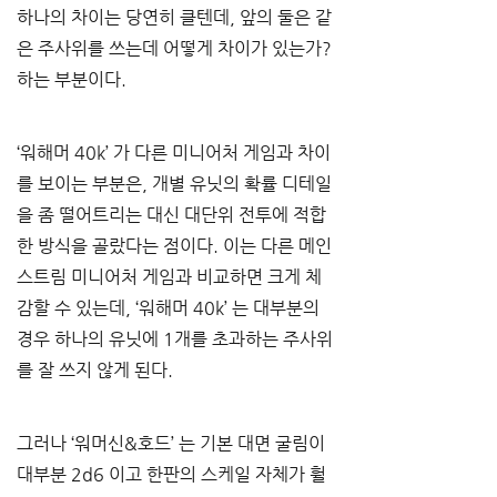
하나의 차이는 당연히 클텐데
, 
앞의 둘은 같
은 주사위를 쓰는데 어떻게 차이가 있는가
? 
하는 부분이다
.
‘
워해머
 40k’ 
가 다른 미니어처 게임과 차이
를 보이는 부분은
, 
개별 유닛의 확률 디테일
을 좀 떨어트리는 대신 대단위 전투에 적합
한 방식을 골랐다는 점이다
. 
이는 다른 메인
스트림 미니어처 게임과 비교하면 크게 체
감할 수 있는데
, ‘
워해머
 40k’ 
는 대부분의 
경우 하나의 유닛에
 1
개를 초과하는 주사위
를 잘 쓰지 않게 된다
.
그러나 
‘
워머신
&
호드
’ 
는 기본 대면 굴림이 
대부분
 2d6 
이고 한판의 스케일 자체가 훨