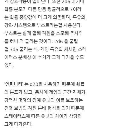
게 상호작용이 일어난다
. 
또한
 2d6 
이기에 
확률 분포가 다른 만큼 평균적으로
 7
이라
는 확률 중앙값에 더 크게 의존하며
, 
특유의 
강화 시스템으로 부스트라는걸 사용한다
. 
부스트는 쉽게 말해 자원을 소모해 주사위
를 하나 더 굴리는 것이다
. 2d6 
을 굴릴
걸
 3d6 
굴리는 식
. 
게임 특유의 세세한 스테
이터스 분배상 이 수치가 크게 다가올 수도 
있다
.
‘
인피니티
’ 
는
 d20
을 사용하기 때문에 확률
의 분포가 넓고
, 
동시에 게임의 근간 자체가 
강력한 몇몇의 정예 유닛과 이를 보조하는 
전열 보병의 자원 분배 형식을 띄기 때문에 
스테이터스에 따른 유닛의 차이가 상당히 
크게 다가온다
.