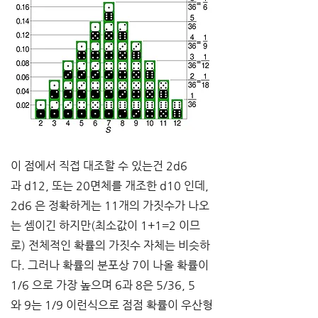
이 점에서 직접 대조할 수 있는건
 2d6 
과
 d12, 
또는
 20
면체를 개조한
 d10 
인데
, 
2d6 
은 정확하게는
 11
개의 가짓수가 나오
는 셈이긴 하지만
(
최소값이
 1+1=2 
이므
로
) 
전체적인 확률의 가짓수 자체는 비슷하
다
. 
그러나 확률의 분포상
 7
이 나올 확률이 
1/6 
으로 가장 높으며
 6
과
 8
은
 5/36, 5
와
 9
는 
1/9 
이런식으로 점점 확률이 우산형