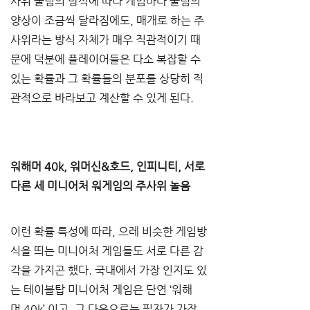
사위 굴림의 방식에 따라 게임마다 굴림의 
양상이 조금씩 달라짐에도
, 
매개로 하는 주
사위라는 방식 자체가 매우 직관적이기 때
문에 덕분에 플레이어들은 다소 복잡할 수 
있는 확률과 그 확률들의 분포를 상당히 직
관적으로 바라보고 계산할 수 있게 된다
.
워해머
 40k, 
워머신
&
호드
, 
인피니티
, 
서로 
다른 세 미니어처 워게임의 주사위 놀음
이런 확률 특성에 따라
, 
으레 비슷한 게임방
식을 띄는 미니어처 게임들도 서로 다른 감
각을 가지곤 했다
. 
국내에서 가장 인지도 있
는 테이블탑 미니어처 게임은 단연 
‘
워해
머
 40k’ 
이고
, 
그 다음으로는 필자가 가장 