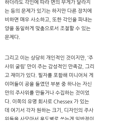
하더라도 각인에 따라 면의 무게가 달라지
는 등의 문제가 있기는 하지만 다른 장치에 
비하면 매우 사소하고
, 
또한 각인을 파내는 
양을 동일하게 맞춤으로서 조절할 수 있는 
문제다
.
그리고 이는 상당히 개인적인 것이지만
, ‘
주
사위 굴림
’ 
만이 주는 감성적인 만족감
, 
그리
고 재미가 있다
. 
필자를 포함해 미니어처 게
이머들이 공을 들였던 부분 중 하나는 자신
만의 주사위를 만들거나 수집하는 것이었
다
. 
이쪽의 유명 회사로 
Chessex 
가 있는
데 여기서 각자 원하는 크기
, 
디자인의 주사
위들을 사모아서 용도별로 쓰는게 일반적이
었다
. 
이는 플레이어 간의 주사위 굴림 혼동
을 줄인다는 실용적인 목적도 있었고
, 
무엇