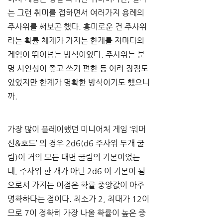
는 그런 취미를 접하면서 여러가지 용례의 
주사위를 써보곤 했다
. 
흥미로운 건 주사위
라는 확률 체계가 가지는 한계를 저마다의 
게임이 뛰어넘는 방식이었다
. 
주사위는 분
명 시인성이 좋고 쓰기 편한 등 여러 장점도 
있었지만 한계가 명확한 방식이기도 했으니
까
.
가장 많이 플레이했던 미니어처 게임 
‘
워머
신
&
호드
’ 
의 경우
 2d6(d6 
주사위 두개 굴
림
)
이 거의 모든 대면 굴림의 기본이었는
데
, 
주사위 한 개가 아닌
 2d6 
이 기본이 됨
으로서 가지는 이점은 확률 중앙값이 아주 
명확하다는 점이다
. 
최소가
 2, 
최대가
 12
이
므로
 7
이 정확히 가장 나올 확률이 높은 중