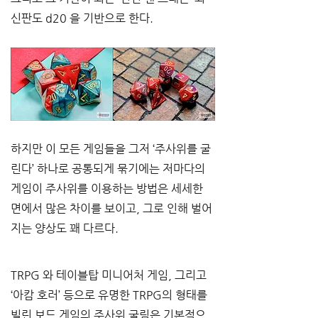
신판도
 d20 
을 기반으로 한다
.
하지만 이 모든 게임들을 그저 
‘
주사위를 굴
린다
’ 
하나로 공통되게 묶기에는 저마다의 
게임이 주사위를 이용하는 방법은 세세한 
면에서 많은 차이를 보이고
, 
그로 인해 벌어
지는 양상도 꽤 다르다
.
TRPG 
와 테이블탑 미니어처 게임
, 
그리고 
‘
아캄 호러
’ 
등으로 유명한
 TRPG
의 형태를 
빌린 보드 게임의 주사위 굴림은 기본적으