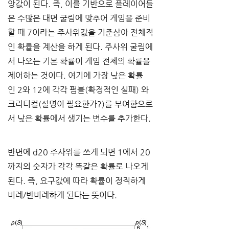
앙값이 된다
. 
즉
, 
이를 기반으로 플레이어들
은 수많은 대면 굴림에 맞추어 게임을 준비
할 때
 7
이라는 주사위값을 기준삼아 전체적
인 확률을 계산을 하게 된다
. 
주사위 굴림에
서 나오는 기본 확률이 게임 전체의 확률을 
제어하는 것이다
. 
여기에 가장 낮은 확률
인
 2
와
 12
에 각각 펌블
(
확정적인 실패
) 
와 
크리티컬
(
설명이 필요한가
?)
를 부여함으로
서 낮은 확률에서 생기는 변수를 추가한다
.
반면에
 d20 
주사위를 쓰게 되면
 1
에서
 20
까지의 숫자가 각각 똑같은 확률로 나오게 
된다
. 
즉
, 
요구값에 따라 확률이 정직하게 
비례
/
반비례하게 된다는 뜻이다
.