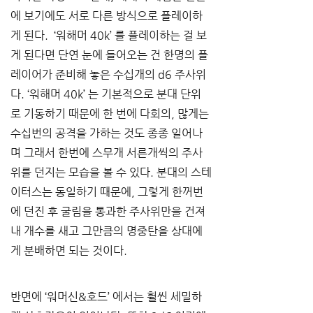
에 보기에도 서로 다른 방식으로 플레이하
게 된다
.  ‘
워해머
 40k’ 
를 플레이하는 걸 보
게 된다면 단연 눈에 들어오는 건 한명의 플
레이어가 준비해 놓은 수십개의
 d6 
주사위
다
. ‘
워해머
 40k’ 
는 기본적으로 분대 단위
로 기동하기 때문에 한 번에 다회의
, 
많게는 
수십번의 공격을 가하는 것도 종종 일어나
며 그래서 한번에 스무개 서른개씩의 주사
위를 던지는 모습을 볼 수 있다
. 
분대의 스테
이터스는 동일하기 때문에
, 
그렇게 한꺼번
에 던진 후 굴림을 통과한 주사위만을 건져
내 개수를 새고 그만큼의 명중탄을 상대에
게 분배하면 되는 것이다
.
반면에 
‘
워머신
&
호드
’ 
에서는 훨씬 세밀하