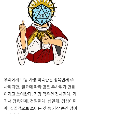
우리에게 보통 가장 익숙한건 정육면체 주
사위지만
, 
필요에 따라 많은 주사위가 만들
어지고 쓰여왔다
. 
가장 작은건 정사면체
, 
거
기서 정육면체
, 
정팔면체
, 
십면체
, 
정십이면
체
, 
실질적으로 쓰이는 것 중 가장 큰건 정이