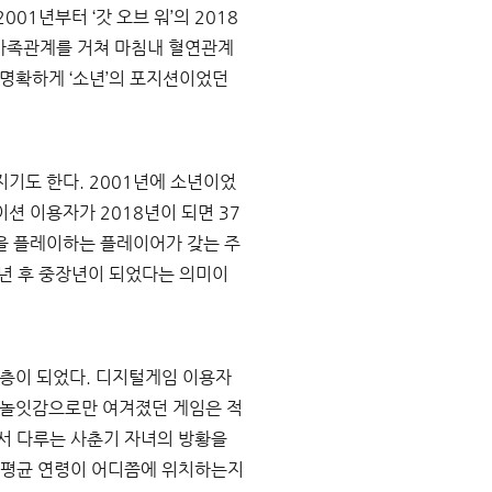
2001
년부터 
‘
갓 오브 워
’
의 
2018
 가족관계를 거쳐 마침내 혈연관계
명확하게 
‘
소년
’
의 포지션이었던 
지기도 한다
. 2001
년에 소년이었
션 이용자가 
2018
년이 되면 
37
을 플레이하는 플레이어가 갖는 주
년 후 중장년이 되었다는 의미이
령층이 되었다
. 
디지털게임 이용자
 놀잇감으로만 여겨졌던 게임은 적
서 다루는 사춘기 자녀의 방황을 
 평균 연령이 어디쯤에 위치하는지