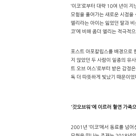
‘
이코
’
로부터 대략 
10
여 년이 지
모험을 풀어가는 새로운 시점을
엘리라는 아이는 잃었던 딸과 비
코
’
에 비해 좀더 엘리는 적극적
포스트 아포칼립스를 배경으로 한
지 않았던 두 사람이 일종의 유
트 오브 어스
’
로부터 받은 감정은
독 더 따뜻하게 빛났기 때문이었
'갓오브워'에 이르러 혈연 가족
2001
년 
‘
이코
’
에서 동료를 넘어
모험을 떠나는 존재는 
2018
년의