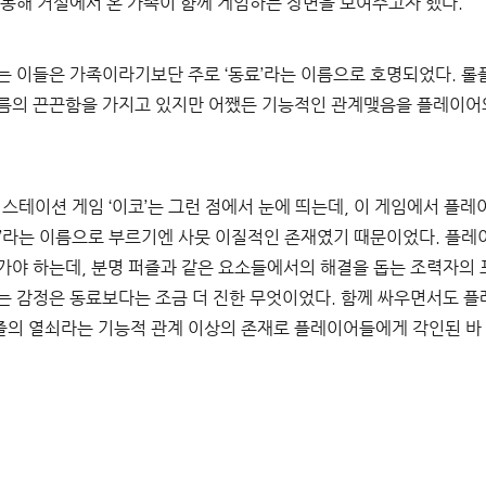
 통해 거실에서 온 가족이 함께 게임하는 장면을 보여주고자 했다
.
는 이들은 가족이라기보단 주로 
‘
동료
’
라는 이름으로 호명되었다
. 
롤
나름의 끈끈함을 가지고 있지만 어쨌든 기능적인 관계맺음을 플레이
스테이션 게임 
‘
이코
’
는 그런 점에서 눈에 띄는데
, 
이 게임에서 플레
’
라는 이름으로 부르기엔 사뭇 이질적인 존재였기 때문이었다
. 
플레
가야 하는데
, 
분명 퍼즐과 같은 요소들에서의 해결을 돕는 조력자의 
는 감정은 동료보다는 조금 더 진한 무엇이었다
. 
함께 싸우면서도 플
의 열쇠라는 기능적 관계 이상의 존재로 플레이어들에게 각인된 바