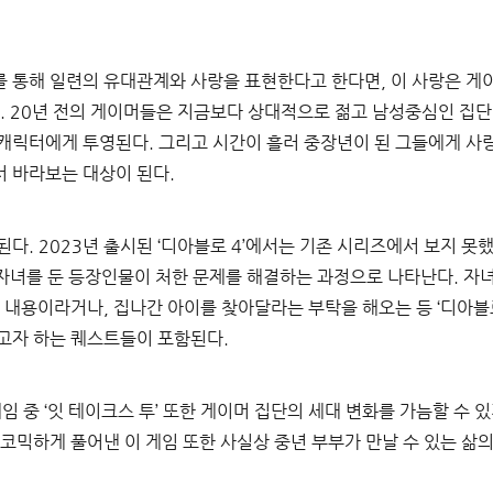
를 통해 일련의 유대관계와 사랑을 표현한다고 한다면
, 
이 사랑은 게
. 20
년 전의 게이머들은 지금보다 상대적으로 젊고 남성중심인 집
 캐릭터에게 투영된다
. 
그리고 시간이 흘러 중장년이 된 그들에게 사
서 바라보는 대상이 된다
.
지된다
. 2023
년 출시된 
‘
디아블로 
4’
에서는 기존 시리즈에서 보지 못했
 자녀를 둔 등장인물이 처한 문제를 해결하는 과정으로 나타난다
. 
자녀
는 내용이라거나
, 
집나간 아이를 찾아달라는 부탁을 해오는 등 
‘
디아블
루고자 하는 퀘스트들이 포함된다
.
임 중 
‘
잇 테이크스 투
’ 
또한 게이머 집단의 세대 변화를 가늠할 수 
코믹하게 풀어낸 이 게임 또한 사실상 중년 부부가 만날 수 있는 삶의