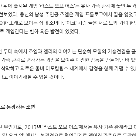
난 뒤에 출시된 게임 
‘
라스트 오브 어스
’
는 유사 가족 관계에 놓인 두
 선보였다
. 
중년의 남성 주인공 조엘은 게임 프롤로그에서 딸을 잃었
슷한 또래로 보이는 십대 소녀다
. ‘
이코
’ 
처럼 둘은 서로 도와 가며 
으로 개입한다는 변화 혹은 발전이 있었다
.
 무대 속에서 조엘과 엘리의 이야기는 단순히 모험의 기승전결을 풀어
사 가족 관계로 변해가는 과정을 보여주며 진한 감동을 만들어낸 바 
 삭막하고 외로운 좀비 아포칼립스 세계에서 감정을 함께 기댈 수 있
다고 이야기해볼 수 있을 것이다
.
으로 등장하는 조연
선 무언가로
, 2013
년 
‘
라스트 오브 어스
’
에서는 유사 가족 관계라고
 
‘
갓 오브 워
’ 
에서는 본격적으로 혈연관계로 맺어진 가족으로 등장