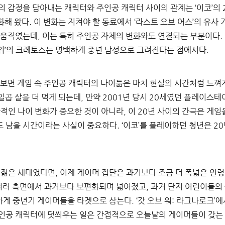
의 감정을 담아내는 캐릭터와 주인공 캐릭터 사이의 관계는 
‘
이코
’
의 
화해 왔다
. 
이 변화는 지켜야 할 동료에서 
‘
라스트 오브 어스
’
의 유사
 움직였는데
, 
이는 특히 주인공 자체의 변화와도 연결되는 부분이다
. 
워
’
의 크레토스는 명백하게 중년 남성으로 그려진다는 점에서다
.
 보면 게임 속 주인공 캐릭터의 나이듦은 마치 현실의 시간처럼 느껴
일곱 살을 더 먹게 되는데
, 
만약 
2001
년 당시 
20
세였던 플레이스테이
적인 나이 변화가 중요한 것이 아니라
, 
이 
20
년 사이의 간극은 게임
도 남을 시간이라는 사실이 중요하다
. ‘
이코
’
를 플레이하던 청년은 
20
 젊은 세대였다면
, 
이제 게이머 집단은 과거보다 조금 더 폭넓은 연
여러 측면에서 과거보다 보편화되며 넓어졌고
, 
과거 단지 어린이들의
하게 중년기 게이머들을 타겟으로 삼는다
. ‘
갓 오브 워
: 
라그나로크
’
에
인공 캐릭터에 덧씌우는 일은 간접적으로 오늘날의 게이머들이 갖는