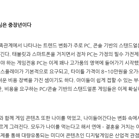
심은 중장년이다
족관계에서 나타나는 트렌드 변화가 주로 
PC, 
콘솔 기반의 스탠드얼
남긴다
. 
태블릿과 스마트폰을 거치면서 점차 
PC
는 가정의 필수 가전
야 하는 게임전용 
PC
는 이제 꽤나 고가품의 영역에 들어가기 시작
디스플레이가 기본적으로 요구되고
, 
타이틀 가격이 
8~10
만원을 오가
운 비용 장벽을 가진 셈이기도 하다
. 
아이들이 쉽게 접할 수 있는 
간
, 
비용을 요구하는 
PC/
콘솔 기반의 스탠드얼론 게임들은 이제 확실
과 함께 게임 콘텐츠 또한 나이를 먹었고
, 
나이들어간다는 변화 속에서
다르게 그려진다
. 
모두가 나이를 먹는다고 해서 연애 
– 
결혼을 거치는 
제를 통해 대량유통되는 미디어 콘텐츠인 디지털게임은 산업적 관점